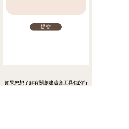
提交
如果您想了解有關創建這套工具包的行
動小組的更多資訊，以及如何創建自己
的計劃，請訪問：
行動小組指南