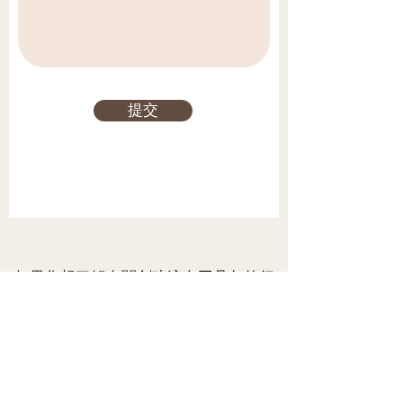
提交
如果您想了解有關創建這套工具包的行
動小組的更多資訊，以及如何創建自己
的計劃，請訪問：
行動小組指南